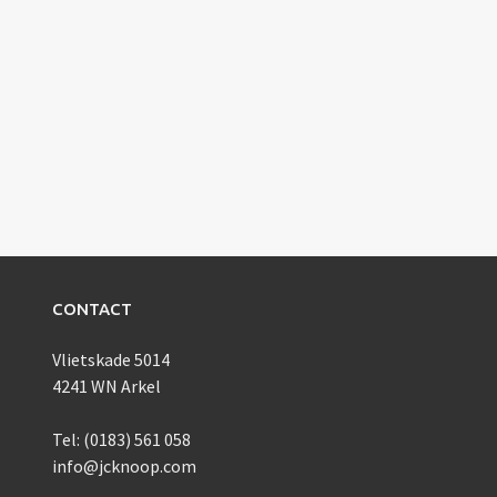
CONTACT
Vlietskade 5014
4241 WN Arkel
Tel: (0183) 561 058
info@jcknoop.com