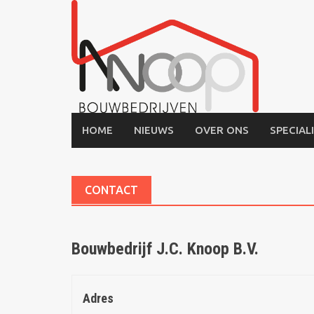
Skip
to
content
HOME
NIEUWS
OVER ONS
SPECIAL
CONTACT
Bouwbedrijf J.C. Knoop B.V.
Adres